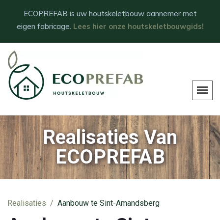
ECOPREFAB is uw houtskeletbouw aannemer met
eigen fabricage.
Lees hier onze houtskeletbouwgids!
Realisaties Van
ECOPREFAB
Realisaties
Aanbouw te Sint-Amandsberg